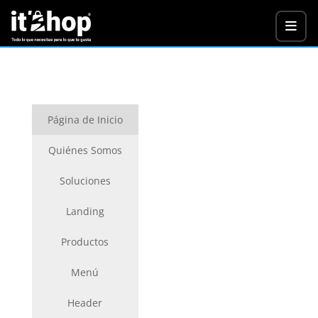
Página de Inicio
Quiénes Somos
Soluciones
Landing
Productos
Menú
Header