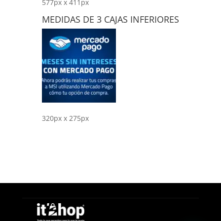
577px x 411px
MEDIDAS DE 3 CAJAS INFERIORES
320px x 275px